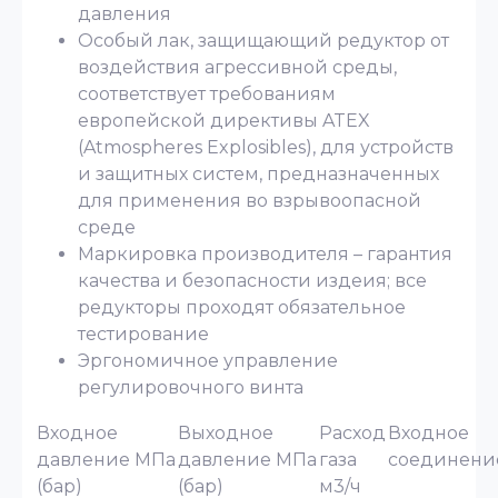
давления
Особый лак, защищающий редуктор от
воздействия агресcивной среды,
соответствует требованиям
европейской директивы ATEX
(Atmospheres Explosibles), для устройств
и защитных систем, предназначенных
для применения во взрывоопасной
среде
Маркировка производителя – гарантия
качества и безопасности издеия; все
редукторы проходят обязательное
тестирование
Эргономичное управление
регулировочного винта
Входное
Выходное
Расход
Входное
давление МПа
давление МПа
газа
соединени
(бар)
(бар)
м3/ч